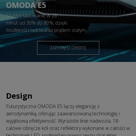
OMODA E5
Szybkie ładowanie w 28
minut od 30% do 80%, dzięki
możliwości ładowania prądem stałym.
ZAPYTAJ O OFERTĘ
Design
Futurystyczna OMODA E5 łączy elegancję z
aerodynamiką, oferując zaawansowaną technologię i
wyjątkową efektywność. Wyraziste linie nadwozia, 18-
calowe obręcze kół oraz reflektory wykonane w całości w
technologii LED, podkreślają nowoczesny charakter