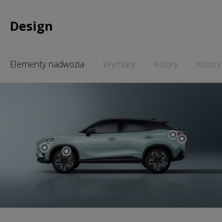
Design
Elementy nadwozia
Wymiary
Kolory
Kolory