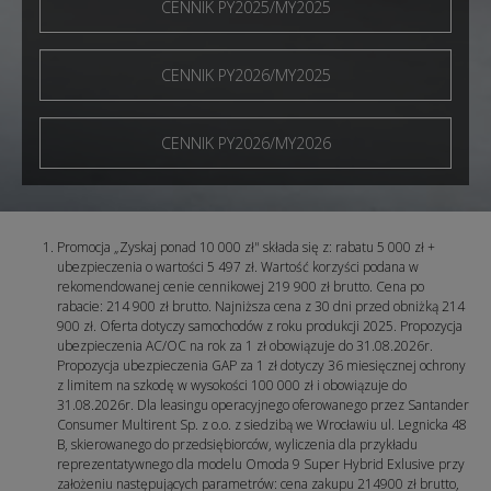
CENNIK PY2025/MY2025
CENNIK PY2026/MY2025
CENNIK PY2026/MY2026
Promocja „Zyskaj ponad 10 000 zł" składa się z: rabatu 5 000 zł +
ubezpieczenia o wartości 5 497 zł. Wartość korzyści podana w
rekomendowanej cenie cennikowej 219 900 zł brutto. Cena po
rabacie: 214 900 zł brutto. Najniższa cena z 30 dni przed obniżką 214
900 zł. Oferta dotyczy samochodów z roku produkcji 2025. Propozycja
ubezpieczenia AC/OC na rok za 1 zł obowiązuje do 31.08.2026r.
Propozycja ubezpieczenia GAP za 1 zł dotyczy 36 miesięcznej ochrony
z limitem na szkodę w wysokości 100 000 zł i obowiązuje do
31.08.2026r. Dla leasingu operacyjnego oferowanego przez Santander
Consumer Multirent Sp. z o.o. z siedzibą we Wrocławiu ul. Legnicka 48
B, skierowanego do przedsiębiorców, wyliczenia dla przykładu
reprezentatywnego dla modelu Omoda 9 Super Hybrid Exlusive przy
założeniu następujących parametrów: cena zakupu 214900 zł brutto,