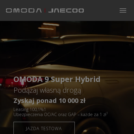
Skip to main navigation
Skip to main content
Skip to page footer
OMODA 9 Super Hybrid
Podążaj własną drogą
Zyskaj ponad 10 000 zł
Leasing 100,1%1
1
Ubezpieczenia OC/AC oraz GAP – każde za 1 zł
JAZDA TESTOWA