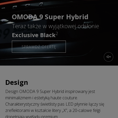
OMODA 9 Super Hybrid
Teraz także w wyjątkowej odsłonie
2
Exclusive Black
SPRAWDŹ OFERTĘ
Design
Design OMODA 9 Super Hybrid inspirowany jest
minimalizmem i estetyką haute couture.
Charakterystyczny świetlisty pas LED płynnie łączy się
zreflektorami w kształcie litery „X”, a 20-calowe felgi
dopełniają wyglądu premium.