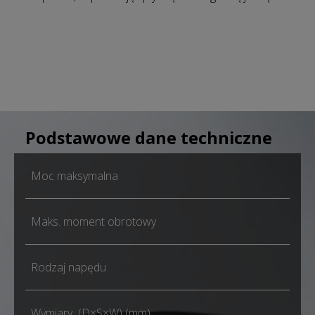
Podstawowe dane techniczne
Moc maksymalna
Maks. moment obrotowy
Rodzaj napędu
Wymiary (D×S×W) (mm)