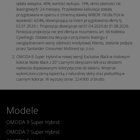
opłata wstępna: 40%, wartość wykupu: 19%, okres płatności rat
leasingowych: 24 miesięcy. Przykładowa kalkulacja została
przygotowana w oparciu o zmienną stawkę WIBOR 1M dla PLN w
wysokości 4,04%, obowiązującą na dzień przygotowania oferty tj.
02.01.2026 r. Propozycja obowiązuje od 01.04.2026 do 31.08.2026.
Niniejsza propozycja nie jest ofertą w rozumieniu art. 66 Kodeksu
Cywilnego. Ostateczna decyzja o przyznaniu leasingu z
uwzględnieniem oceny zdolności kredytowej Klienta, zostanie podjęta
przez Santander Consumer Multirent sp. z o.o.
OMODA 9 Super Hybrid w nowej wersji Exclusive Black w matowym
kolorze Matte Black z 20” czarnymi obręczami kół oraz detalami
nadwozia dopasowanymi kolorystycznie do lakieru. Wnętrze
wykończono czarną tapicerką z naturalnej skóry oraz podsufitką w
czarnym kolorze. W wyższej cenie: 224 900 zł brutto.
Modele
OMODA 9 Super Hybrid
OMODA 7 Super Hybrid