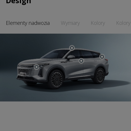
Design
Elementy nadwozia
Wymiary
Kolory
Kolory