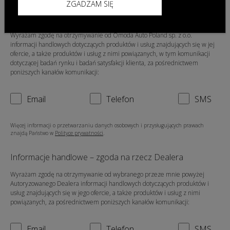
ZGADZAM SIĘ
Informacje handlowe – zgoda na rzecz Omoda Auto
Poland sp. z o.o.
Wyrażam zgodę na otrzymywanie od Omoda Auto Poland sp. z o.o.
informacji handlowych dotyczących produktów i usług znajdujących się w jej
ofercie, a także produktów i usług z nimi powiązanych, w tym komunikacji
dotyczącej badań rynku i badań satysfakcji klienta, za pośrednictwem
poniższych kanałów komunikacji:
Email
Telefon
SMS
Więcej informacji o przetwarzaniu danych osobowych i przysługujących prawach
znajdą Państwo w
Polityce prywatności
.
Informacje handlowe – zgoda na rzecz Dealera
Wyrażam zgodę na otrzymywanie od wybranego przeze mnie powyżej
Autoryzowanego Dealera informacji handlowych dotyczących produktów i
usług znajdujących się w jego ofercie, a także produktów i usług z nimi
powiązanych, za pośrednictwem poniższych kanałów komunikacji:
Email
Telefon
SMS