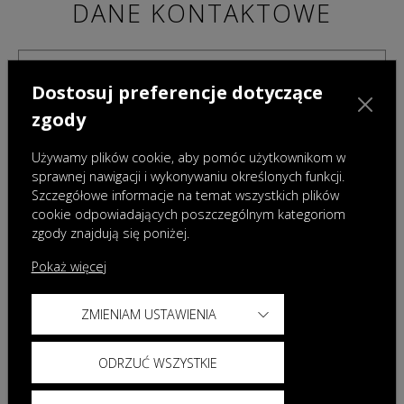
DANE KONTAKTOWE
Dostosuj preferencje dotyczące
zgody
Używamy plików cookie, aby pomóc użytkownikom w
sprawnej nawigacji i wykonywaniu określonych funkcji.
Szczegółowe informacje na temat wszystkich plików
cookie odpowiadających poszczególnym kategoriom
zgody znajdują się poniżej.
Pokaż więcej
ZMIENIAM USTAWIENIA
Administratorami danych osobowych podanych w powyższym formularzu są Omoda
Auto Poland sp. z o.o. z siedzibą w Warszawie oraz wybrany przez Państwa Dealer.
Dane te będą przetwarzane w celu przygotowania i przedstawienia oferty. Więcej
ODRZUĆ WSZYSTKIE
informacji dotyczących przetwarzania danych znajdą Państwo w
Polityce prywatności
Omoda oraz
Klauzuli informacyjnej Dealera
.