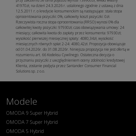
przy założeniu że cena pojazdu wynosi 139900zł, wkład własny
41970zł, na dzień 24.3.2026 r. ustalonego zgodnie z ustawą z dnia
12.5.2011 r. o kredycie konsumenckim są następujące: stała stopa
oprocentowania pożyczki: 0%, całkowity koszt pożyczki: 0zł.
Rzeczywista roczna stopa oprocentowania (RRSO) wynosi 0% dla
całkowitej kwoty pożyczki: 97930zł; czas obowiązywania umowy: 24
miesięcy; całkowita kwota do zapłaty przez konsumenta: 97930zł;
wysokość pierwszej miesięcznej spłaty: 4080,34zł, wysokość
miesięcznych równych spłat 2-24: 4080,42zł. Propozycja obowiązuje
od 01.04.2026r. do 31.08.2026r. Niniejsza propozycja nie jest ofertą w
rozumieniu art. 66 Kodeksu Cywilnego. Ostateczna decyzja o
przyznaniu pożyczki z uwzględnieniem oceny zdolności kredytowej
Klienta, zostanie podjęta przez Santander Consumer Financial
Solutions sp. z o.o.
Modele
OMODA 9 Super Hybrid
OMODA 7 Super Hybrid
OMODA 5 Hybrid