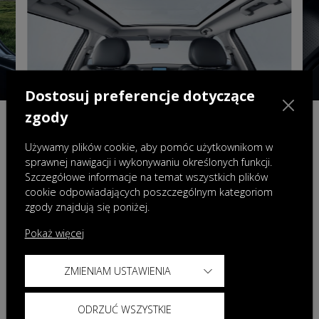
Dostosuj preferencje dotyczące
zgody
Panoramiczna dach 1,45 m²
Używamy plików cookie, aby pomóc użytkownikom w
Panoramiczny dach o powierzchni 1,45 m²,
sprawnej nawigacji i wykonywaniu określonych funkcji.
najlepszy w swojej klasie, zapewnia nieograniczony
Szczegółowe informacje na temat wszystkich plików
cookie odpowiadających poszczególnym kategoriom
widok, wypełniając każdą podróż światłem i
zgody znajdują się poniżej.
przetrzenią
Pokaż więcej
ZMIENIAM USTAWIENIA
ODRZUĆ WSZYSTKIE