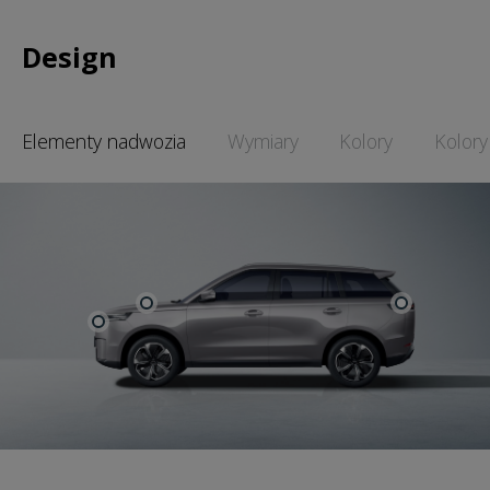
Design
Elementy nadwozia
Wymiary
Kolory
Kolory