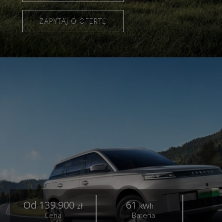
ZAPYTAJ O OFERTĘ
Od 139 900
61
4
zł
kWh
Cena
Bateria
Z