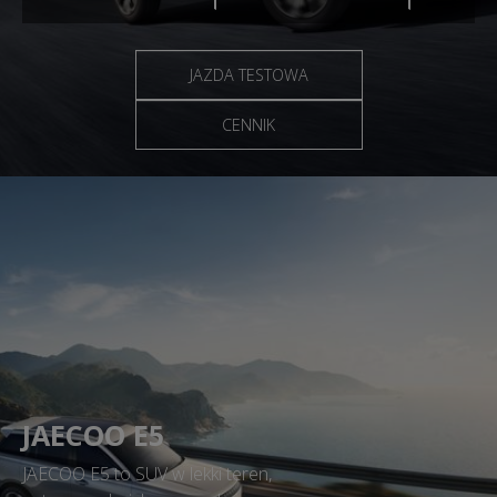
JAZDA TESTOWA
CENNIK
JAECOO E5
JAECOO E5 to SUV w lekki teren,