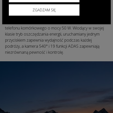
Funkcjonalność
ZGADZAM SIĘ
Ciesz się najszybszym w swojej klasie szybkim
ładowaniem w 28 minut (30–80%) oraz ładowaniem
telefonu komórkowego o mocy 50 W. Wiodący w swojej
klasie tryb oszczędzania energii, uruchamiany jednym
przyciskiem zapewnia wydajność podczas każdej
podróży, a kamera 540° i 19 funkcji ADAS zapewniają
niezrównaną pewność i kontrolę.