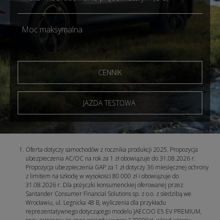
Moc maksymalna
CENNIK
JAZDA TESTOWA
Oferta dotyczy samochodów z rocznika produkcji 2025. Propozycja
ubezpieczenia AC/OC na rok za 1 zł obowiązuje do 31.08.2026 r.
Propozycja ubezpieczenia GAP za 1 zł dotyczy 36 miesięcznej ochrony
z limitem na szkodę w wysokości 80 000 zł i obowiązuje do
31.08.2026 r. Dla pożyczki konsumenckiej oferowanej przez
Santander Consumer Financial Solutions sp. z o.o. z siedzibą we
Wrocławiu, ul. Legnicka 48 B, wyliczenia dla przykładu
reprezentatywnego dotyczącego modelu JAECOO E5 EV PREMIUM,