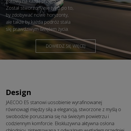
gotowy na każdą przygodę.
Został stworzony nie tylko po to,
by zdobywać nowe horyzonty,
ale także by każda podróż stała
się prawdziwym świętem życia.
DOWIEDZ SIĘ WIĘCEJ
Design
JAECOO E5 stanowi uosobienie wyrafinowanej
równowagi między siłą a elegancją, stworzone z myślą o
swobodzie poruszania się na świeżym powietrzu i
codziennym komforcie. Ekskluzywna aktywna osłona
chłodnicy, zintegrowana z odważnym wyglądem przedniej