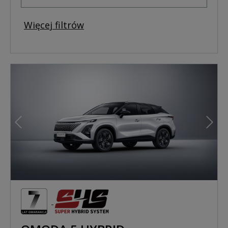
Więcej filtrów
Poprzedni
Nast