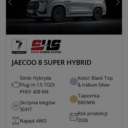
Poprzedni
Nast
JAECOO 8 SUPER HYBRID
Silnik: Hybryda
Kolor: Black Top
Plug-In 1.5 TGDI
& Iridium Silver
PHEV 428 KM
Tapicerka:
Skrzynia biegów:
BROWN
3DHT
Rok produkcji:
2026
Napęd: AWD