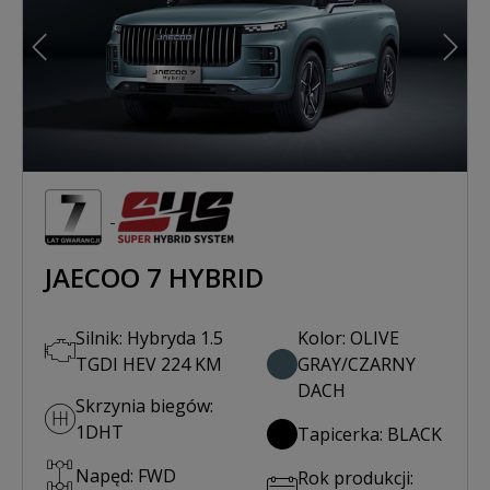
Poprzedni
Nast
JAECOO 7 HYBRID
Silnik: Hybryda 1.5
Kolor: OLIVE
TGDI HEV 224 KM
GRAY/CZARNY
DACH
Skrzynia biegów:
1DHT
Tapicerka: BLACK
Napęd: FWD
Rok produkcji: