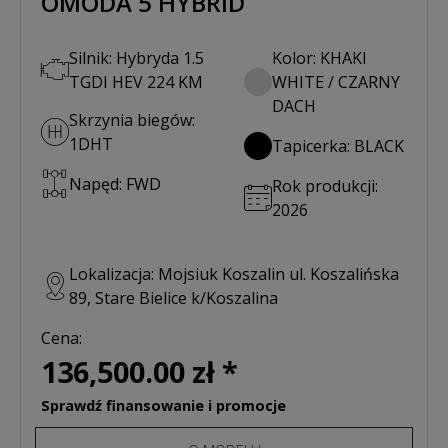
OMODA 5 HYBRID
Silnik: Hybryda 1.5
Kolor: KHAKI
TGDI HEV 224 KM
WHITE / CZARNY
DACH
Skrzynia biegów:
1DHT
Tapicerka: BLACK
Napęd: FWD
Rok produkcji:
2026
Lokalizacja: Mojsiuk Koszalin ul. Koszalińska
89, Stare Bielice k/Koszalina
Cena:
136,500.00 zł *
Sprawdź finansowanie i promocje