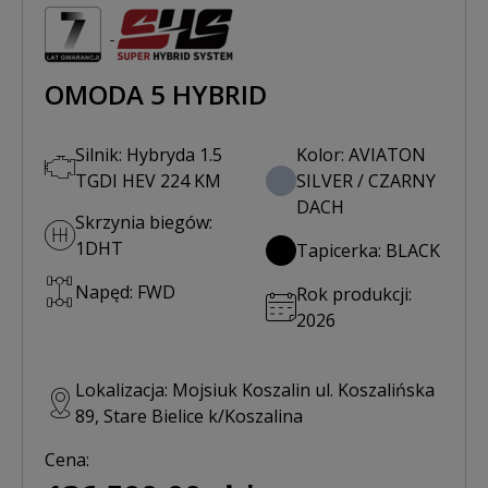
OMODA 5 HYBRID
Silnik: Hybryda 1.5
Kolor: AVIATON
TGDI HEV 224 KM
SILVER / CZARNY
DACH
Skrzynia biegów:
1DHT
Tapicerka: BLACK
Napęd: FWD
Rok produkcji:
2026
Lokalizacja: Mojsiuk Koszalin ul. Koszalińska
89, Stare Bielice k/Koszalina
Cena: